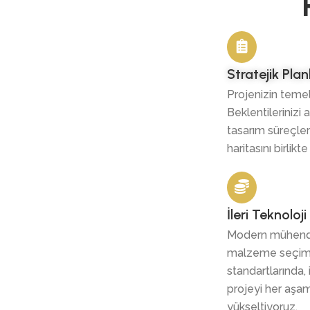
Stratejik Pla
Projenizin temel
Beklentilerinizi
tasarım süreçleri
haritasını birlikt
İleri Teknolo
Modern mühendis
malzeme seçimiy
standartlarında
projeyi her aşam
yükseltiyoruz.