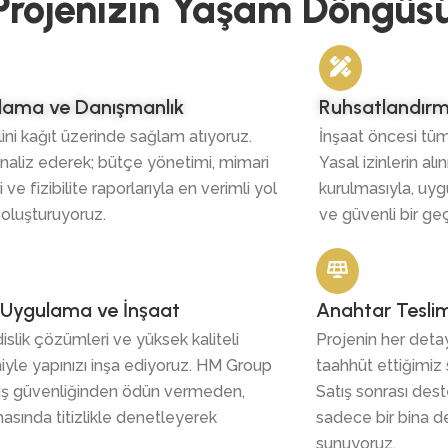
Projenizin Yaşam Döngüs
nlama ve Danışmanlık
Ruhsatlandırma
ini kağıt üzerinde sağlam atıyoruz.
İnşaat öncesi tüm
 analiz ederek; bütçe yönetimi, mimari
Yasal izinlerin al
 ve fizibilite raporlarıyla en verimli yol
kurulmasıyla, u
e oluşturuyoruz.
ve güvenli bir geç
ji Uygulama ve İnşaat
Anahtar Teslim
lik çözümleri ve yüksek kaliteli
Projenin her detay
le yapınızı inşa ediyoruz. HM Group
taahhüt ettiğimiz 
, iş güvenliğinden ödün vermeden,
Satış sonrası des
asında titizlikle denetleyerek
sadece bir bina d
sunuyoruz.