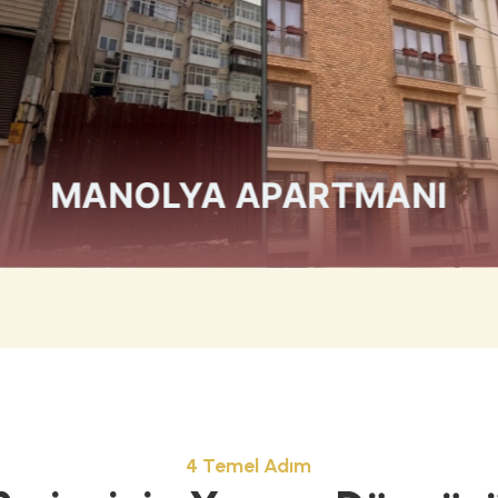
KUBİLAY & DERYA SİTESİ
4 Temel Adım