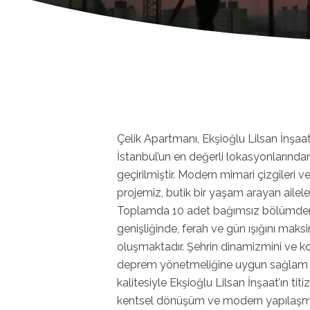
Çelik Apartmanı, Ekşioğlu Lilsan İnşaa
İstanbul’un en değerli lokasyonlarında
geçirilmiştir. Modern mimari çizgileri 
projemiz, butik bir yaşam arayan aileler
Toplamda 10 adet bağımsız bölümden o
genişliğinde, ferah ve gün ışığını ma
oluşmaktadır. Şehrin dinamizmini ve k
deprem yönetmeliğine uygun sağlam 
kalitesiyle Ekşioğlu Lilsan İnşaat’ın titi
kentsel dönüşüm ve modern yapılaşma