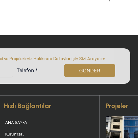
ebi ve Projelerimiz Hakkında Detaylar için Sizi Arayalım
GÖNDER
Hızlı Bağlantılar
Projeler
ANA SAYFA
Kurumsal