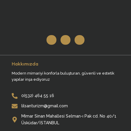
I
I
I
c
c
c
o
o
o
n
n
n
-
-
-
i
l
w
n
i
h
s
n
a
Hakkımızda
t
k
t
a
e
s
Modern mimariyi konforla buluşturan, güvenli ve estetik
g
d
a
r
i
p
yapılar inşa ediyoruz
a
n
p
m
-
-
1
1
0(532) 464 55 16
lilsanturizm@gmail.com
Mimar Sinan Mahallesi Selman-ı Pak cd. No 40/1
Üsküdar/İSTANBUL