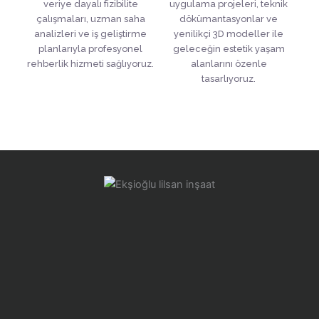
veriye dayalı fizibilite
uygulama projeleri, teknik
çalışmaları, uzman saha
dökümantasyonlar ve
analizleri ve iş geliştirme
yenilikçi 3D modeller ile
planlarıyla profesyonel
geleceğin estetik yaşam
rehberlik hizmeti sağlıyoruz.
alanlarını özenle
tasarlıyoruz.