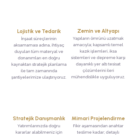
Zemin ve Altyapı
Lojistik ve Tedarik
Yapıların ömrünü uzatmak
İnşaat süreçlerinin
amacıyla; kapsamlı temel
aksamaması adına, ihtiyaç
kazık işlemleri, iksa
duyulan tüm materyal ve
sistemleri ve depreme karşı
donanımları en doğru
dayanıklı yer altı tesisat
kaynaktan stratejik planlama
çözümlerini ileri
ile tam zamanında
mühendislikle uyguluyoruz.
şantiyelerimize ulaştırıyoruz.
Stratejik Danışmanlık
Mimari Projelendirme
Yatırımlarınızda doğru
Fikir aşamasından anahtar
kararlar alabilmeniz için
teslime kadar; detaylı