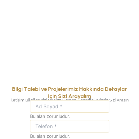
Kentsel dönüşümde öncü rolümüzü koruyarak,
sürdürülebilir mimari çözümlerle yarının
şehirleşme vizyonuna yön veren lider bir marka
olmayı hedefliyoruz.
Bilgi Talebi ve Projelerimiz Hakkında Detaylar
için Sizi Arayalım
İletişim Bilgilerinizi Bırakın Uzman Temsilcilerimiz Sizi Arasın
Bu alan zorunludur.
Bu alan zorunludur.